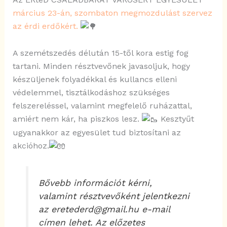
március 23-án, szombaton megmozdulást szervez
az érdi erdőkért.
A szemétszedés délután 15-től kora estig fog
tartani. Minden résztvevőnek javasoljuk, hogy
készüljenek folyadékkal és kullancs elleni
védelemmel, tisztálkodáshoz szükséges
felszereléssel, valamint megfelelő ruházattal,
amiért nem kár, ha piszkos lesz.
Kesztyűt
ugyanakkor az egyesület tud biztosítani az
akcióhoz.
Bővebb információt kérni,
valamint résztvevőként jelentkezni
az eretederd@gmail.hu e-mail
címen lehet. Az előzetes