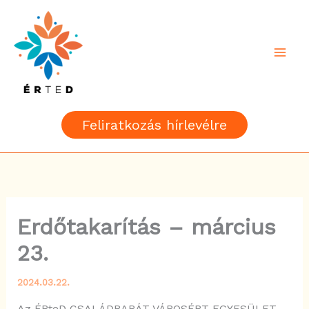
Skip
to
content
Feliratkozás hírlevélre
Erdőtakarítás – március
23.
2024.03.22.
Az ÉRteD CSALÁDBARÁT VÁROSÉRT EGYESÜLET