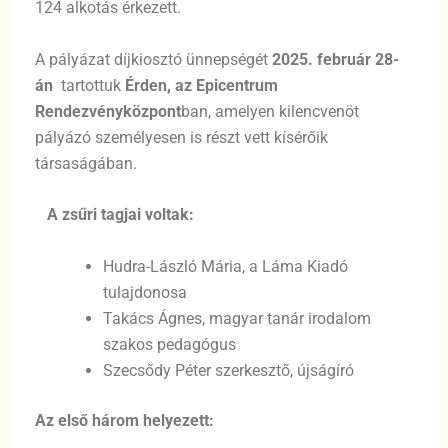
124 alkotás érkezett.
A pályázat díjkiosztó ünnepségét
2025. február 28-
án
tartottuk
Érden, az Epicentrum
Rendezvényközpont
ban, amelyen kilencvenöt
pályázó személyesen is részt vett kísérőik
társaságában.
A zsűri tagjai voltak:
Hudra-László Mária, a Láma Kiadó
tulajdonosa
Takács Ágnes, magyar tanár irodalom
szakos pedagógus
Szecsődy Péter szerkesztő, újságíró
Az első három helyezett: