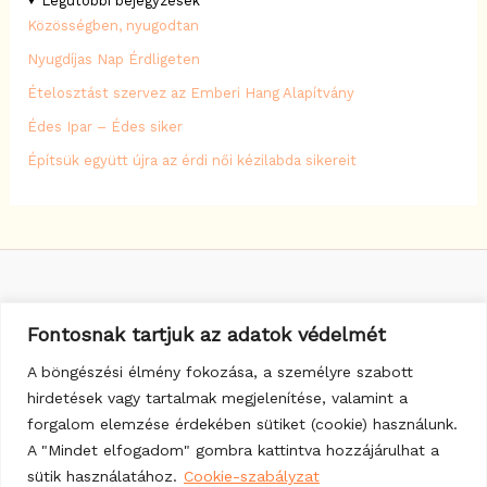
Legutóbbi bejegyzések
Közösségben, nyugodtan
Nyugdíjas Nap Érdligeten
Ételosztást szervez az Emberi Hang Alapítvány
Édes Ipar – Édes siker
Építsük együtt újra az érdi női kézilabda sikereit
Fontosnak tartjuk az adatok védelmét
Érted Családbarát Városért Egyesület
Cím: 2030 Érd, Felső u. 43.
A böngészési élmény fokozása, a személyre szabott
Telefonszám: 06 30 074 2780
hirdetések vagy tartalmak megjelenítése, valamint a
forgalom elemzése érdekében sütiket (cookie) használunk.
A "Mindet elfogadom" gombra kattintva hozzájárulhat a
Facebook
E-mail
sütik használatához.
Cookie-szabályzat