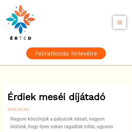
Skip
to
content
Feliratkozás hírlevélre
Érdiek meséi díjátadó
2025.03.05.
Nagyon köszönjük a pályázók írásait, nagyon
örülünk, hogy ilyen sokan ragadtak tollat, ugyanis