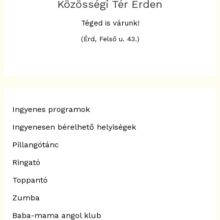
Közösségi Tér Érden
Téged is várunk!
(Érd, Felső u. 43.)
Ingyenes programok
Ingyenesen bérelhető helyiségek
Pillangótánc
Ringató
Toppantó
Zumba
Baba-mama angol klub