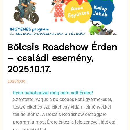
Bölcsis Roadshow Érden
– családi esemény,
2025.10.17.
2025.10.10.
Ilyen bababanzáj még nem volt Érden!
Szeretettel várjuk a bölcsődés korú gyermekeket,
testvéreiket és szüleiket egy vidám, élményekkel
teli délutánra. A Bölcsis Roadshow országjáró
programja most Érdre érkezik, tele zenével, játékkal
és ajándékokkal.