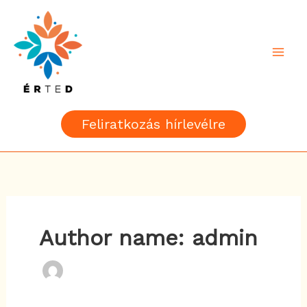
Skip
to
content
Feliratkozás hírlevélre
Author name: admin