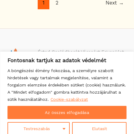
1
2
Next
→
Érted Családbarát Városért Egyesület
Cím: 2030 Érd, Felső u. 43.
Fontosnak tartjuk az adatok védelmét
Telefonszám: 06 30 074 2780
A böngészési élmény fokozása, a személyre szabott
hirdetések vagy tartalmak megjelenítése, valamint a
forgalom elemzése érdekében sütiket (cookie) használunk.
Facebook
E-mail
A "Mindet elfogadom" gombra kattintva hozzájárulhat a
sütik használatához.
Cookie-szabályzat
Az összes elfogadása
©2024 by Érted Családbarát Városért Egyesület
Testreszabás
Elutasít