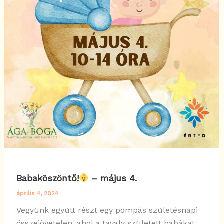
Babaköszöntő!
– május 4.
április 4, 2024
Vegyünk együtt részt egy pompás születésnapi
összejövetelen, ahol a tavaly született babákat