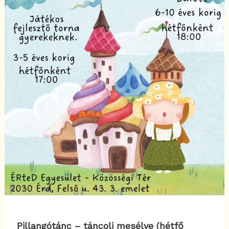
Pillangótánc – táncolj mesélve (hétfő